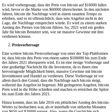
Es wird vorhergesagt, dass der Preis von bitcoin auf $16000 fallen
wird, bevor er die Marke von $60000 überschreitet. In den nächsten
Jahren, bitcoin die Nachfrage wird in einem rasanten Tempo zu
erhöhen, und es ist offensichtlich, dass sein Angebot nicht in der
Lage, die Nachfrage entsprechen würde. Es wird zu einem starken
Anstieg des Preises von bitcoin führen. So, 2021 wird ein großes
Jahr für bitcoin Benutzer sein, wie sie massive Gewinne mit ihm
verdienen können.
Preisvorhersage
Eine weitere bitcoin Preisvorhersage von einer der Top-Plattformen
ist, dass bitcoin den Preis von einem satten $100000 bis zum Ende
des Jahres 2021 überqueren wird. Es ist eine riesige Vorhersage und
eine großartige Nachricht für die Investoren, da es ihnen eine
hervorragende Möglichkeit bietet, massive Gewinne mit bitcoin
Investitionen und Handel zu verdienen. Diese Vorhersage ist vor
allem durch den Grund, dass die Nachfrage nach bitcoin steigt,
während das Angebot ist begrenzt. Mit geringerem Angebot, bitcoin
Preis wird in die Höhe schießen und machen es erreichen die Spitze
bis zum Ende des Jahres 2021.
Hinzu kommt, dass im Jahr 2016 ein plötzlicher Anstieg des bitcoin-
Wertes zu beobachten war, als er innerhalb von siebzehn Monaten
von $650 auf $20000 sprang. Also, wenn die Geschichte sich