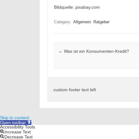
Bildquelle: pixabay.com
Category:
Allgemein
Ratgeber
Post navigation
←
Was ist ein Konsumenten-Kredit?
custom footer text left
Skip to content
Open toolbar
Accessibility Tools
Increase Text
Decrease Text