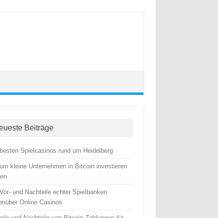
eueste Beiträge
 besten Spielcasinos rund um Heidelberg
um kleine Unternehmen in Bitcoin investieren
ten
 Vor- und Nachteile echter Spielbanken
enüber Online Casinos
eile und Nachteile von Bitcoin-Zahlungen für