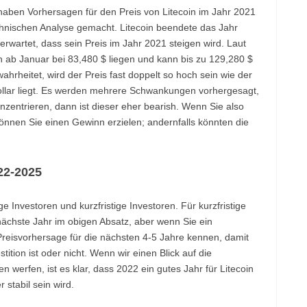
aben Vorhersagen für den Preis von Litecoin im Jahr 2021
hnischen Analyse gemacht. Litecoin beendete das Jahr
erwartet, dass sein Preis im Jahr 2021 steigen wird. Laut
in ab Januar bei 83,480 $ liegen und kann bis zu 129,280 $
hrheitet, wird der Preis fast doppelt so hoch sein wie der
Dollar liegt. Es werden mehrere Schwankungen vorhergesagt,
zentrieren, dann ist dieser eher bearish. Wenn Sie also
können Sie einen Gewinn erzielen; andernfalls könnten die
22-2025
ge Investoren und kurzfristige Investoren. Für kurzfristige
 nächste Jahr im obigen Absatz, aber wenn Sie ein
 Preisvorhersage für die nächsten 4-5 Jahre kennen, damit
tition ist oder nicht. Wenn wir einen Blick auf die
 werfen, ist es klar, dass 2022 ein gutes Jahr für Litecoin
 stabil sein wird.