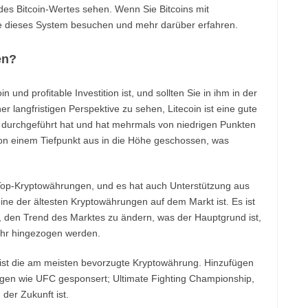
es Bitcoin-Wertes sehen. Wenn Sie Bitcoins mit
e dieses System besuchen und mehr darüber erfahren.
en?
n und profitable Investition ist, und sollten Sie in ihm in der
r langfristigen Perspektive zu sehen, Litecoin ist eine gute
it durchgeführt hat und hat mehrmals von niedrigen Punkten
on einem Tiefpunkt aus in die Höhe geschossen, was
r Top-Kryptowährungen, und es hat auch Unterstützung aus
e der ältesten Kryptowährungen auf dem Markt ist. Es ist
t, den Trend des Marktes zu ändern, was der Hauptgrund ist,
ihr hingezogen werden.
s ist die am meisten bevorzugte Kryptowährung. Hinzufügen
tligen wie UFC gesponsert; Ultimate Fighting Championship,
 der Zukunft ist.