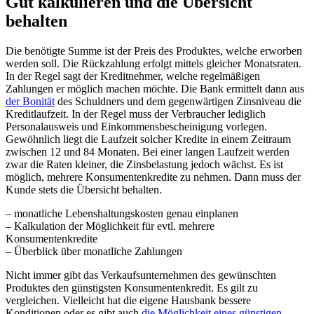
Gut kalkulieren und die Übersicht
behalten
Die benötigte Summe ist der Preis des Produktes, welche erworben
werden soll. Die Rückzahlung erfolgt mittels gleicher Monatsraten.
In der Regel sagt der Kreditnehmer, welche regelmäßigen
Zahlungen er möglich machen möchte. Die Bank ermittelt dann aus
der Bonität
des Schuldners und dem gegenwärtigen Zinsniveau die
Kreditlaufzeit. In der Regel muss der Verbraucher lediglich
Personalausweis und Einkommensbescheinigung vorlegen.
Gewöhnlich liegt die Laufzeit solcher Kredite in einem Zeitraum
zwischen 12 und 84 Monaten. Bei einer langen Laufzeit werden
zwar die Raten kleiner, die Zinsbelastung jedoch wächst. Es ist
möglich, mehrere Konsumentenkredite zu nehmen. Dann muss der
Kunde stets die Übersicht behalten.
– monatliche Lebenshaltungskosten genau einplanen
– Kalkulation der Möglichkeit für evtl. mehrere
Konsumentenkredite
– Überblick über monatliche Zahlungen
Nicht immer gibt das Verkaufsunternehmen des gewünschten
Produktes den günstigsten Konsumentenkredit. Es gilt zu
vergleichen. Vielleicht hat die eigene Hausbank bessere
Konditionen oder es gibt auch
die Möglichkeit eines günstigen